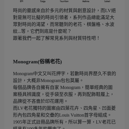
時尚的靈感來自於多元的材質與創意設計，而LV絕
對是無可比擬的時尚引領者，系列作品總能滿足大
眾對時尚的渴望，而常聽到的老花、棋盤格、水波
紋...等，它們到底是什麼呢？
跟著我們一起了解常見系列與材質特性吧！
Monogram(俗稱老花)
Monogram中文又叫花押字，若數時尚界歷久不衰的
設計，大概非Monogram包包莫屬。
每個品牌各自擁有自家 Monogram，簡單經典的圖
案極具辨識度，從手袋至衣服，再到配飾鞋履上，
品牌從不吝嗇於印花運用。
而LV老花獨特的圖案由四葉花卉、四角星、凹面菱
形內包四角星和交疊的Louis Vuitton首字母組成。
1905年正式註冊品牌所有，所以算一算，LV老花已
經具有100多年的歷史了。