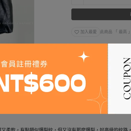
加入最愛
此商品 「 最高
實又柔軟，有點類似爆裂紋，但又沒有那麼爆裂，好高級的紋路