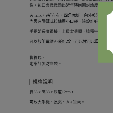
性，包口會微微透出近年時尚圈討論度很高的
Ａ rank，9新左右，四角完好，內外乾淨，
內裏有隱藏式拉鍊層小口袋，這設計好美，內
手提帶長度很棒，上肩背很順，這種牛皮比較
可以放筆電跟A4的包款，可以揉可以壓，實用
售裸包，
附贈訂製防塵袋。
規格說明
寬33 x 高33 x 厚度12cm，
可放大手機、長夾、Ａ4 筆電。