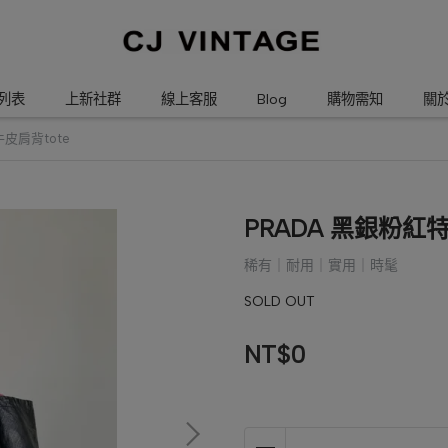
列表
上新社群
線上客服
Blog
購物需知
關
皮肩背tote
PRADA 黑銀粉紅
稀有｜耐用｜實用｜時髦
SOLD OUT
NT$0