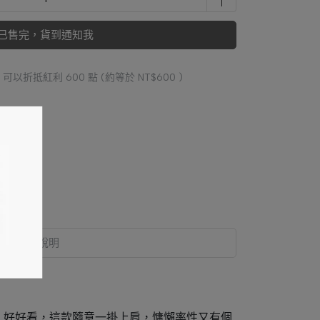
已售完，貨到通知我
 」可以折抵紅利
600
點 (約等於
NT$600
)
規格說明
，好好看，這款隨意一掛上肩，慵懶率性又有個