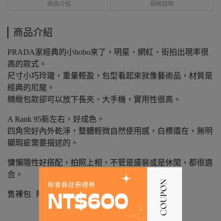
商品介紹
規格說明
商品介紹
PRADA家經典的小hobo來了，明星、網紅、街拍出現率很
高的款式。
尺寸小巧玲瓏，重量輕盈，包型看起來就像藝術品，材質是
經典的尼龍。
精緻包款卻可以放下長夾、大手機，實用性很高。
A Rank 95新左右，好成色。
四角完好內外乾淨，整體輕微自然使用感，白標還在，無明
顯瑕疵需要描述的。
慵懶隨性好搭配，拍照上相，不管是盛裝或是休閒，都很適
合。
售裸包 附贈：訂製防塵袋。