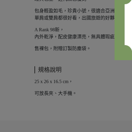
包身輕盈如毛，珍貴小號，很適合亞洲女孩
單肩或雙肩都很好看，出國旅遊的好夥伴。
A Rank 98新，
內外乾淨，配皮健康漂亮，無具體瑕疵需要描
售裸包，附贈訂製防塵袋。
規格說明
25 x 26 x 16.5 cm，
可放長夾、大手機。