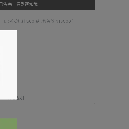
已售完，貨到通知我
 」可以折抵紅利
500
點 (約等於
NT$500
)
規格說明