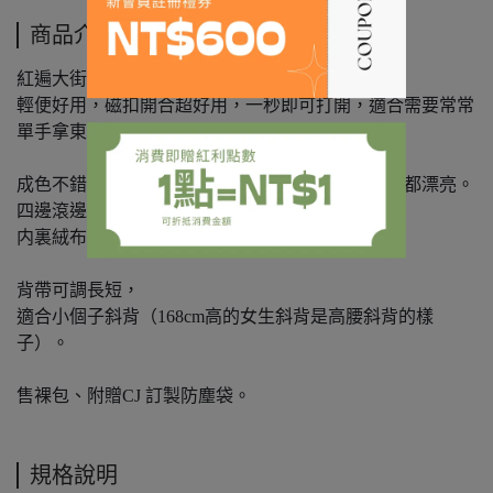
商品介紹
紅遍大街小巷的王菲包，自帶高雅個性氣息，
輕便好用，磁扣開合超好用，一秒即可打開，適合需要常常
單手拿東西。
成色不錯，内外都乾淨，配皮顏色淺，背帶、五金都漂亮。
四邊滾邊自然變色外其他很好，無磨無破，
内裏絨布手感很舒服，磁扣藍膜還在喔。
背帶可調長短，
適合小個子斜背（168cm高的女生斜背是高腰斜背的樣
子）。
售裸包、附贈CJ 訂製防塵袋。
規格說明