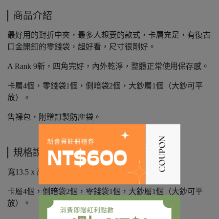
商品介紹
最好用的對折中夾，最多人想要的款式，卡層充足，有復古
口金開釦的零錢袋，超好看，尺寸很剛好。
A Rank 9新，四角完好，內外乾淨，整體正常使用保存感。
卡層4個，零錢袋1個，側暗袋2個，大鈔層1個（大鈔可平
放）。
售裸包，附贈訂製防塵袋。
規格說明
寬13.5 x 高8.5 x 厚度2cm，
卡層4個，側暗袋2個，零錢袋1個，大鈔層1個（大鈔可平
放）。