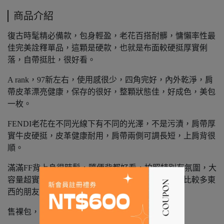
商品介紹
復古時髦精必備款，包身輕盈，老花百搭耐髒，慵懶率性最
佳完美詮釋單品，這顆是硬款，也就是布面較硬挺厚實俐
落，自帶挺肚，很好看。
A rank，97新左右，使用感很少，四角完好，內外乾淨，肩
帶皮革漂亮健康，保存的很好，整顆狀態佳，好成色，美包
一枚。
FENDI老花在不同光線下有不同的光澤，不是污漬，肩帶厚
實牛皮硬挺，皮革健康耐用，肩帶兩側可調長短，上肩背很
順。
滿滿FF背上身很時髦，隨便背都好看，拍照特別有氛圍，大
容量超實用，用過的都說讚，很適合出門習慣會帶比較多東
西的朋友。
售裸包，附贈訂製防塵袋。