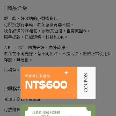
商品介紹
輕、軟、好收納的小號遛狗包，
可壓折放行李箱，老花怎麼背都不膩。
秋冬必備的FF老花，耐髒又百搭，自帶氛圍☕️。
原手提款，已加鏈條，斜背也OK。
A Rank 9新，四角完好，內外乾淨。
老花在不同光線下有不同色澤，不是污漬，整體正常使用保
存感，無硬傷。
售裸包，附贈訂製防塵袋，訂製烏黑鏈條背帶。
規格說明
寬19 x 高13 x 厚8cm，
可放薄長夾、大手機。