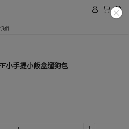
於我們
小FF小手提小飯盒遛狗包