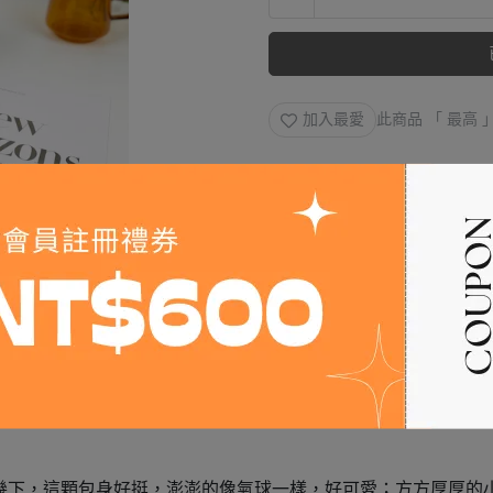
加入最愛
此商品 「 最高
拎幾下，這顆包身好挺，澎澎的像氣球一樣，好可愛；方方厚厚的