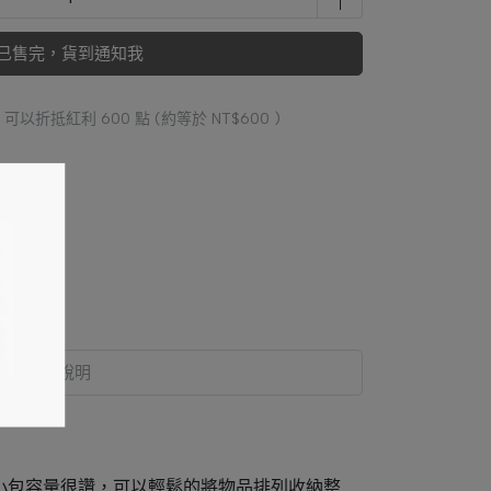
已售完，貨到通知我
 」可以折抵紅利
600
點 (約等於
NT$600
)
規格說明
小包容量很讚，可以輕鬆的將物品排列收納整