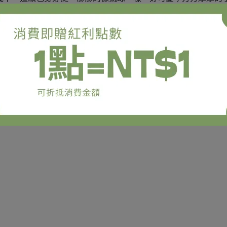
塊那片跟底座頭，拉動過程碰觸的關係有變銀色（圖8）微微的。
～
合出門旅遊的小包包。