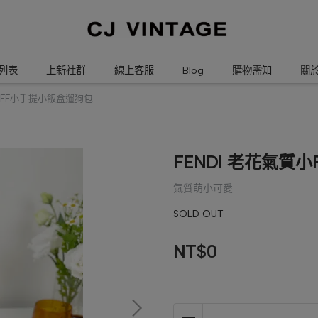
列表
上新社群
線上客服
Blog
購物需知
關
質小FF小手提小飯盒遛狗包
FENDI 老花氣質
氣質萌小可愛
SOLD OUT
NT$0