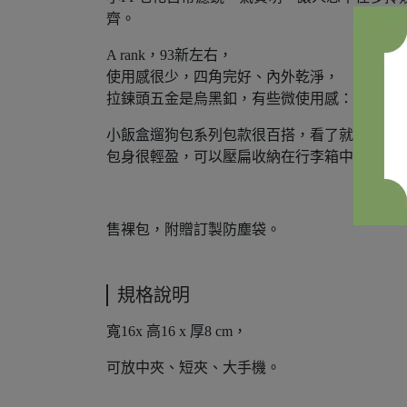
齊。
A rank，93新左右，
使用感很少，四角完好、內外乾淨，
拉鍊頭五金是烏黑釦，有些微使用感：拉鍊方
小飯盒遛狗包系列包款很百搭，看了就心情好
包身很輕盈，可以壓扁收納在行李箱中，很適
售裸包，附贈訂製防塵袋。
規格說明
寬16x 高16 x 厚8 cm，
可放中夾、短夾、大手機。