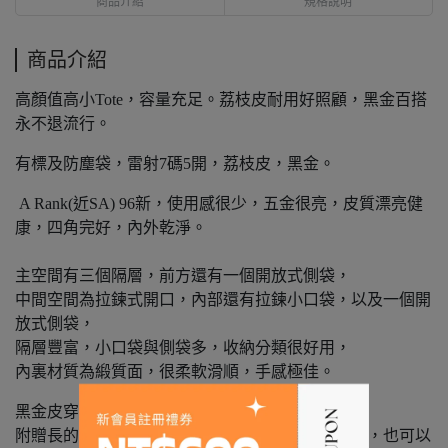
商品介紹
規格說明
商品介紹
高顏值高小Tote，容量充足。荔枝皮耐用好照顧，黑金百搭
永不退流行。
有標及防塵袋，雷射7碼5開，荔枝皮，黑金。
A Rank(近SA) 96新，使用感很少，五金很亮，皮質漂亮健
康，四角完好，內外乾淨。
主空間有三個隔層，前方還有一個開放式側袋，
中間空間為拉鍊式開口，內部還有拉鍊小口袋，以及一個開
放式側袋，
隔層豐富，小口袋與側袋多，收納分類很好用，
內裏材質為緞質面，很柔軟滑順，手感極佳。
黑金皮穿練手提帶很金亮，
附贈長的訂製黑金皮穿鏈，可以斜背，長鍊可拆式，也可以