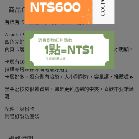
商品介紹
有標有卡，雷射8碼16開，黑金，荔枝皮。
A rank，9新左右，
四角完好，內外乾淨，
內頁卡層右側有扣子輕微壓痕（圖6、7）部份角度才明顯。
卡層有10個，大鈔層一個，有拉鍊式零錢袋，
拉鍊零錢袋在外層的最好用了
卡層好多，還有側內暗袋，大小剛剛好，容量讚，推薦喔🔥
黑金荔枝皮很難買到，還是更難遇到的中夾，喜歡不要錯過
囉
配件：身份卡
附贈訂製防塵袋