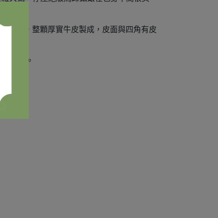
側身超好看，整顆厚實牛皮製成，皮面與四角有皮
用的包款。