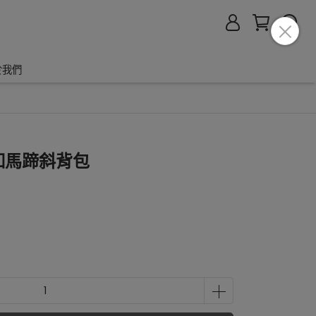
於我們
金釦馬蹄斜背包