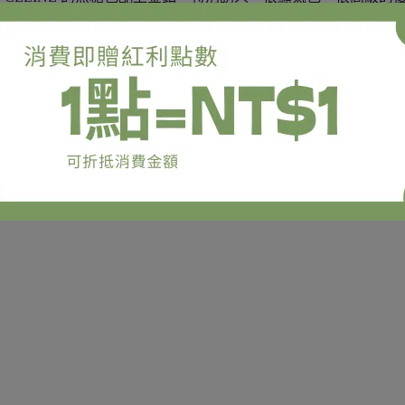
通勤趕車使用。
調節處是設計在包身兩側，兩側都可調長短，兩側的五金細節很美，
的，不會讓人感覺到很糟的破損（詳細看細圖喔）。
鏈小口袋，包身背面有開放式側袋，隨手放手機很順，是個很實
，很耐看。