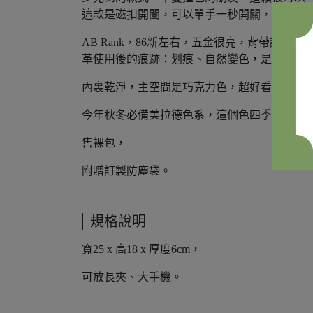
這款是磁扣開闔，可以單手一秒開關，很適合
AB Rank，86新左右，五金很亮，背帶
革使用後的痕跡：划痕、自然變色，是蠻自然
內裏乾淨，主空間是巧克力色，超好看，有拉
今年秋冬必備美拉德色系，這個色四季都百搭
售裸包，
附贈訂製防塵袋。
規格說明
寬25 x 高18 x 厚度6cm，
可放長夾、大手機。