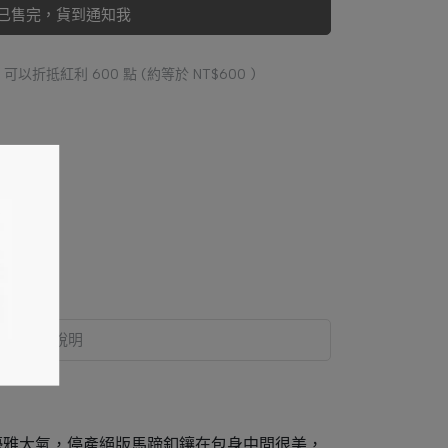
已售完，貨到通知我
 」可以折抵紅利
600
點 (約等於
NT$600
)
規格說明
的優雅大氣，停產絕版馬蹄釦鑲在包身中間很美，